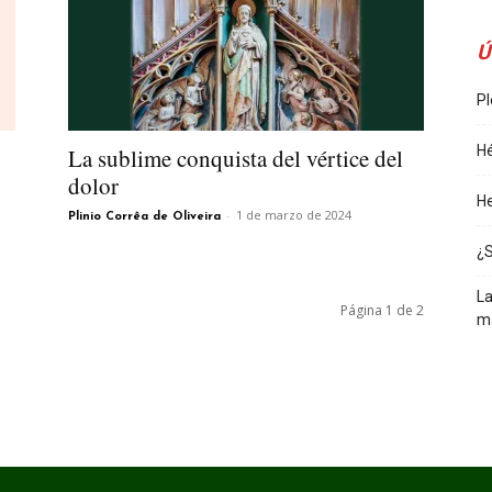
Ú
Pl
Hé
La sublime conquista del vértice del
dolor
He
-
1 de marzo de 2024
Plinio Corrêa de Oliveira
¿
La
Página 1 de 2
m