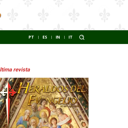
PT
ES
IN
IT
ltima revista