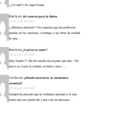
¡¡¡Yo tmb!!! Es súper bonita
María
en
Un rosario para la Reina
29 de julio de 2026
¡¡¡Hermosa historia!!! Nos muestra que tan poderosas
pueden ser las oraciones, el trabajo, y las obras de caridad.
Es una…
María
en
¿Cuál es tu valor?
29 de julio de 2026
Muy bonito!!!! Me dio mucha risa la parte que dice: "De
nuevo se va por la ventana «el único valor»……
Cecilia
en
¿Dónde encontrar la verdadera
amistad?
28 de julio de 2026
Siempre he pensado que la verdadera amistad es lo mas
bueno que uno puede dar y que solo las personas…