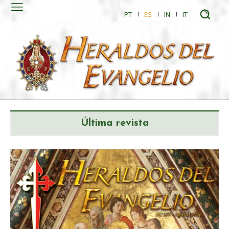
PT
ES
IN
IT
Última revista