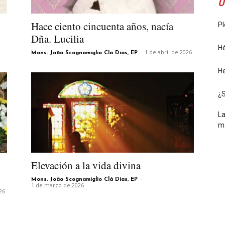
Ú
Hace ciento cincuenta años, nacía
Pl
Dña. Lucilia
Hé
-
1 de abril de 2026
Mons. João Scognamiglio Clá Dias, EP
He
¿
La
m
Elevación a la vida divina
-
Mons. João Scognamiglio Clá Dias, EP
1 de marzo de 2026
26