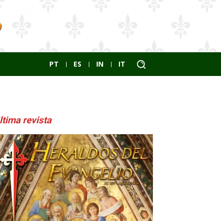
PT
ES
IN
IT
ltima revista