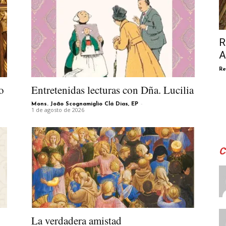
R
A
Re
o
Entretenidas lecturas con Dña. Lucilia
-
Mons. João Scognamiglio Clá Dias, EP
1 de agosto de 2026
C
La verdadera amistad