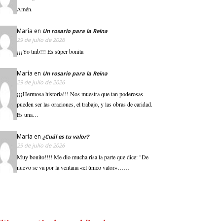
Amén.
María
en
Un rosario para la Reina
29 de julio de 2026
¡¡¡Yo tmb!!! Es súper bonita
María
en
Un rosario para la Reina
29 de julio de 2026
¡¡¡Hermosa historia!!! Nos muestra que tan poderosas
pueden ser las oraciones, el trabajo, y las obras de caridad.
Es una…
María
en
¿Cuál es tu valor?
29 de julio de 2026
Muy bonito!!!! Me dio mucha risa la parte que dice: "De
nuevo se va por la ventana «el único valor»……