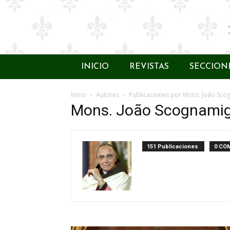
INICIO
REVISTAS
SECCION
Inicio
Autores
Publicaciones por Mons. João Scog
Mons. João Scognamigl
151 Publicaciones
0 CO