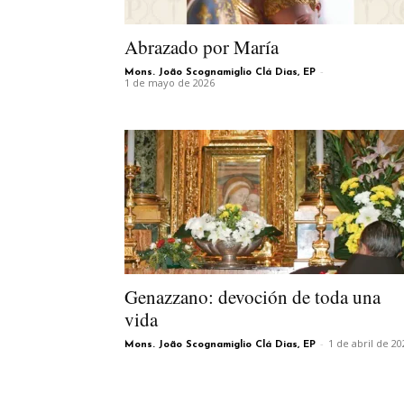
Abrazado por María
-
Mons. João Scognamiglio Clá Dias, EP
1 de mayo de 2026
Genazzano: devoción de toda una
vida
-
1 de abril de 20
Mons. João Scognamiglio Clá Dias, EP