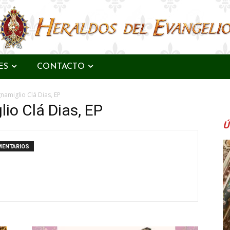
ES
CONTACTO
namiglio Clá Dias, EP
io Clá Dias, EP
Ú
MENTARIOS