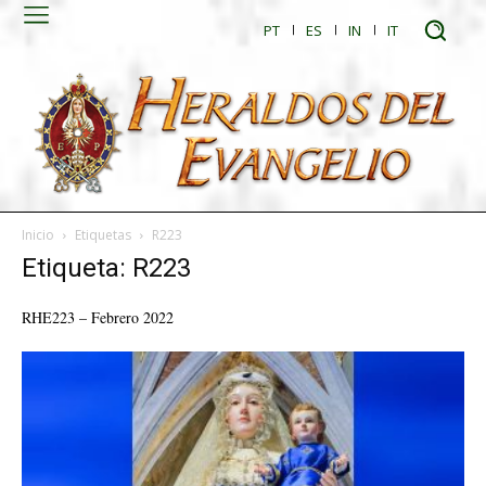
PT
ES
IN
IT
Inicio
Etiquetas
R223
Etiqueta: R223
RHE223 – Febrero 2022