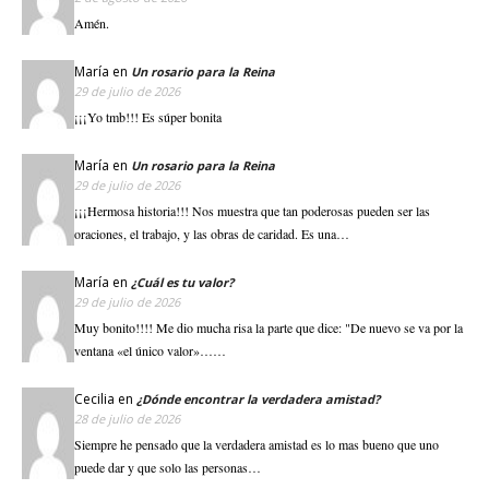
Amén.
María
en
Un rosario para la Reina
29 de julio de 2026
¡¡¡Yo tmb!!! Es súper bonita
María
en
Un rosario para la Reina
29 de julio de 2026
¡¡¡Hermosa historia!!! Nos muestra que tan poderosas pueden ser las
oraciones, el trabajo, y las obras de caridad. Es una…
María
en
¿Cuál es tu valor?
29 de julio de 2026
Muy bonito!!!! Me dio mucha risa la parte que dice: "De nuevo se va por la
ventana «el único valor»……
Cecilia
en
¿Dónde encontrar la verdadera amistad?
28 de julio de 2026
Siempre he pensado que la verdadera amistad es lo mas bueno que uno
puede dar y que solo las personas…