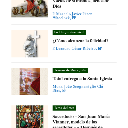
Vacíos de sí mismos, llenos de
Dios
P. Marcelo Javier Pérez
Wheelock, EP
La liturgia dominical
¿Cómo alcanzar la felicidad?
P. Leandro César Ribeiro, EP
Tesoros de Mons. João
Total entrega a la Santa Iglesia
Mons. João Scognamiglio Clá
Dias, EP
Tema del mes
Sacerdocio – San Juan María
Vianney, modelo de los
sacerdotes – «¡Después de