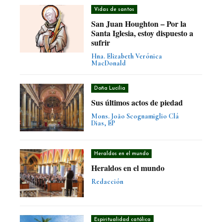
Vidas de santos
San Juan Houghton – Por la
Santa Iglesia, estoy dispuesto a
sufrir
Hna. Elizabeth Verónica
MacDonald
Doña Lucilia
Sus últimos actos de piedad
Mons. João Scognamiglio Clá
Dias, EP
Heraldos en el mundo
Heraldos en el mundo
Redacción
Espiritualidad católica