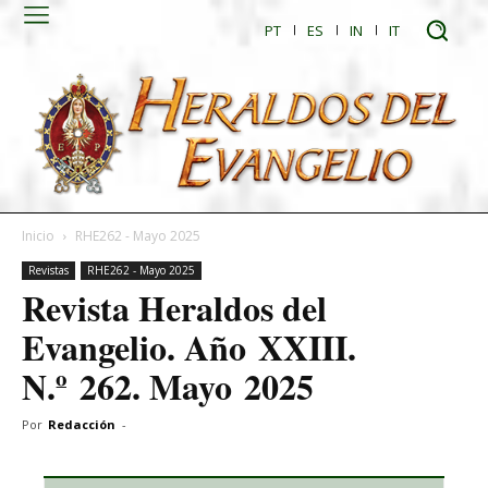
PT
ES
IN
IT
Inicio
RHE262 - Mayo 2025
Revistas
RHE262 - Mayo 2025
Revista Heraldos del
Evangelio. Año XXIII.
N.º 262. Mayo 2025
Por
Redacción
-