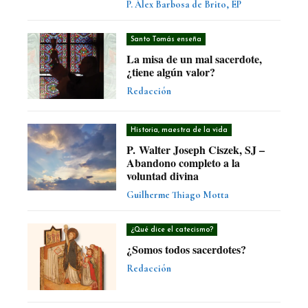
P. Álex Barbosa de Brito, EP
Santo Tomás enseña
La misa de un mal sacerdote,
¿tiene algún valor?
Redacción
Historia, maestra de la vida
P. Walter Joseph Ciszek, SJ –
Abandono completo a la
voluntad divina
Guilherme Thiago Motta
¿Qué dice el catecismo?
¿Somos todos sacerdotes?
Redacción