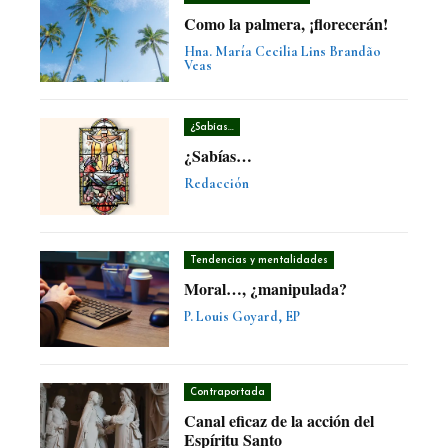
Como la palmera, ¡florecerán!
Hna. María Cecilia Lins Brandão
Veas
¿Sabías...
¿Sabías…
Redacción
Tendencias y mentalidades
Moral…, ¿manipulada?
P. Louis Goyard, EP
Contraportada
Canal eficaz de la acción del
Espíritu Santo