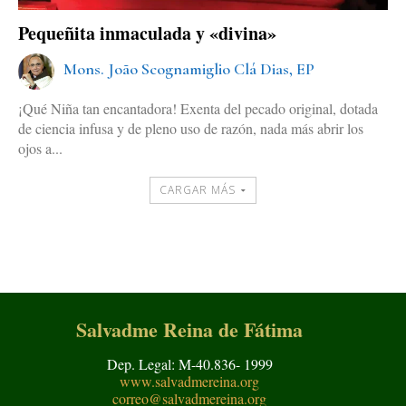
Pequeñita inmaculada y «divina»
Mons. João Scognamiglio Clá Dias, EP
¡Qué Niña tan encantadora! Exenta del pecado original, dotada
de ciencia infusa y de pleno uso de razón, nada más abrir los
ojos a...
CARGAR MÁS
Salvadme Reina de Fátima
Dep. Legal: M-40.836- 1999
www.salvadmereina.org
correo@salvadmereina.org