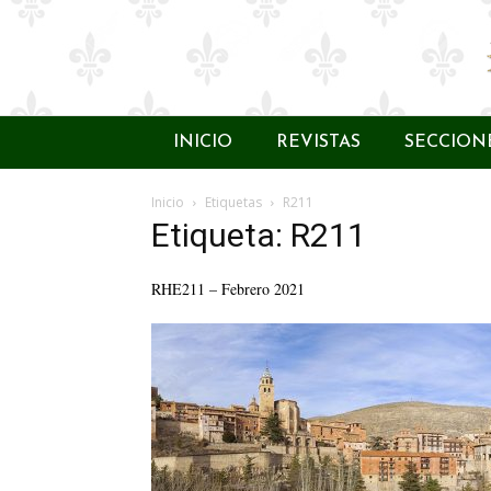
INICIO
REVISTAS
SECCION
Inicio
Etiquetas
R211
Etiqueta: R211
RHE211 – Febrero 2021