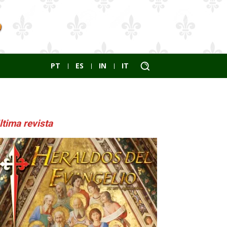
PT
ES
IN
IT
ltima revista