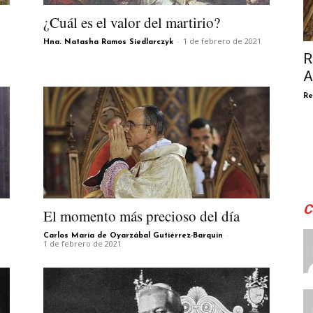
¿Cuál es el valor del martirio?
-
1 de febrero de 2021
Hna. Natasha Ramos Siedlarczyk
R
A
Re
C
El momento más precioso del día
-
Carlos María de Oyarzábal Gutiérrez-Barquín
1 de febrero de 2021