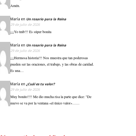
Amén.
María
en
Un rosario para la Reina
29 de julio de 2026
¡¡¡Yo tmb!!! Es súper bonita
María
en
Un rosario para la Reina
29 de julio de 2026
¡¡¡Hermosa historia!!! Nos muestra que tan poderosas
pueden ser las oraciones, el trabajo, y las obras de caridad.
Es una…
María
en
¿Cuál es tu valor?
29 de julio de 2026
Muy bonito!!!! Me dio mucha risa la parte que dice: "De
nuevo se va por la ventana «el único valor»……