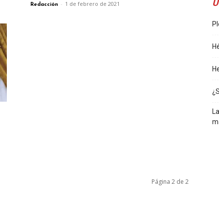
Ú
-
1 de febrero de 2021
Redacción
Pl
Hé
He
¿
La
m
Página 2 de 2