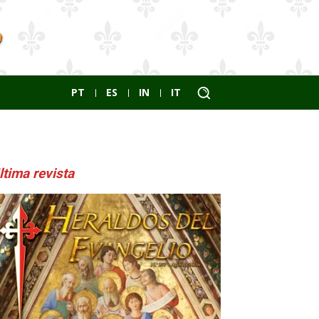
PT
ES
IN
IT
ltima revista