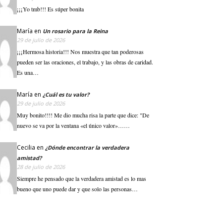
¡¡¡Yo tmb!!! Es súper bonita
María
en
Un rosario para la Reina
29 de julio de 2026
¡¡¡Hermosa historia!!! Nos muestra que tan poderosas
pueden ser las oraciones, el trabajo, y las obras de caridad.
Es una…
María
en
¿Cuál es tu valor?
29 de julio de 2026
Muy bonito!!!! Me dio mucha risa la parte que dice: "De
nuevo se va por la ventana «el único valor»……
Cecilia
en
¿Dónde encontrar la verdadera
amistad?
28 de julio de 2026
Siempre he pensado que la verdadera amistad es lo mas
bueno que uno puede dar y que solo las personas…