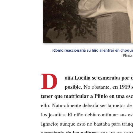
¿Cómo reaccionaría su hijo al entrar en choq
Plinio
D
oña Lucilia se esmeraba por d
posible.
en 1919 s
No obstante,
tener que matricular a Plinio en una es
ello. Naturalmente debería ser la mejor 
los jesuitas. El niño debía continuar sus e
Ignacio; aunque esto no bastaba para tran
consciente de los peligros
que, ya en aqu