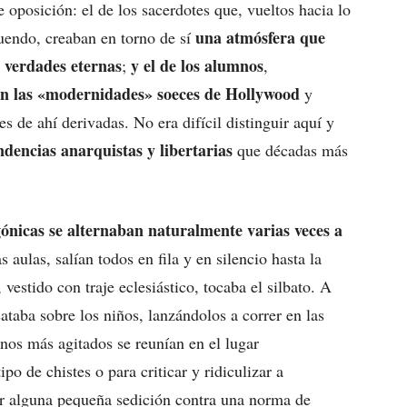
e oposición: el de los sacerdotes que, vueltos hacia lo
una atmósfera que
tuendo, creaban en torno de sí
s verdades eternas
y el de los alumnos
;
,
on las «modernidades» soeces de Hollywood
y
es de ahí derivadas. No era difícil distinguir aquí y
ndencias anarquistas y libertarias
que décadas más
agónicas se alternaban naturalmente varias veces a
s aulas, salían todos en fila y en silencio hasta la
vestido con traje eclesiástico, tocaba el silbato. A
sataba sobre los niños, lanzándolos a correr en las
unos más agitados se reunían en el lugar
po de chistes o para criticar y ridiculizar a
ar alguna pequeña sedición contra una norma de