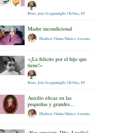
Mons. João Scognamiglio Clá Dias, EP
Madre incondicional
Elizabete Fátima Talarico Astorino
«¡La felicito por el hijo que
tiene!»
Mons. João Scognamiglio Clá Dias, EP
Auxilio eficaz en las
pequeñas y grandes...
Elizabete Fátima Talarico Astorino
¡Nos venciste, Dña. Lucilia!