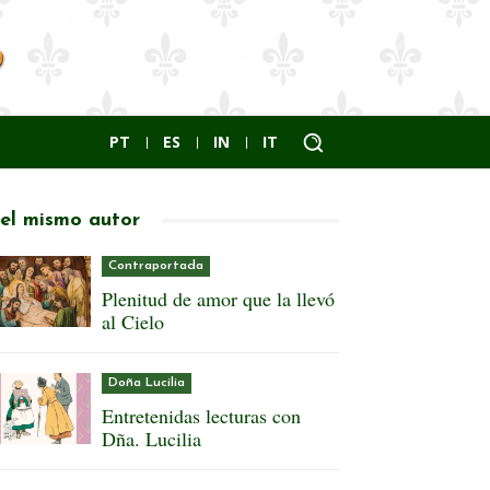
PT
ES
IN
IT
el mismo autor
Contraportada
Plenitud de amor que la llevó
al Cielo
Doña Lucilia
Entretenidas lecturas con
Dña. Lucilia