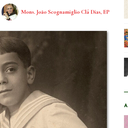
Mons. João Scognamiglio Clá Dias, EP
A