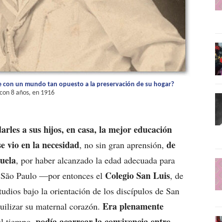
ue con un mundo tan opuesto a la preservación de su hogar?
 con 8 años, en 1916
arles a sus hijos, en casa, la mejor educación
e vio en la necesidad
de
, no sin gran aprensión,
cuela
, por haber alcanzado la edad adecuada para
Colegio San Luis
de São Paulo —por entonces el
, de
studios bajo la orientación de los discípulos de San
Era plenamente
quilizar su maternal corazón.
podía acarrear la convivencia entre
el tiempo,