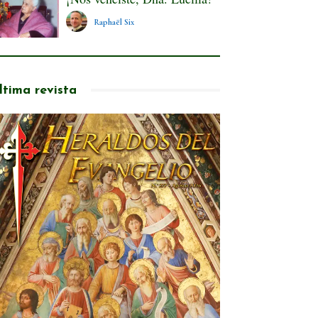
Raphaël Six
ltima revista