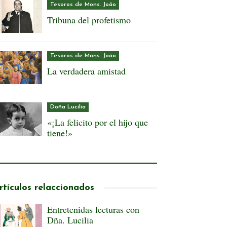
Tesoros de Mons. João
Tribuna del profetismo
Tesoros de Mons. João
La verdadera amistad
Doña Lucilia
«¡La felicito por el hijo que
tiene!»
rtículos relaccionados
Entretenidas lecturas con
Dña. Lucilia