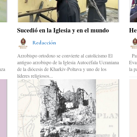
Sucedió en la Iglesia y en el mundo
He
Redacción
Arzobispo ortodoxo se convierte al catolicismo El
Paraguay – El 6 de agosto, los Heraldos del
antiguo arzobispo de la Iglesia Autocéfala Ucraniana
Evan
nza
de la diócesis de Kharkiv-Poltava y uno de los
la p
líderes religiosos...