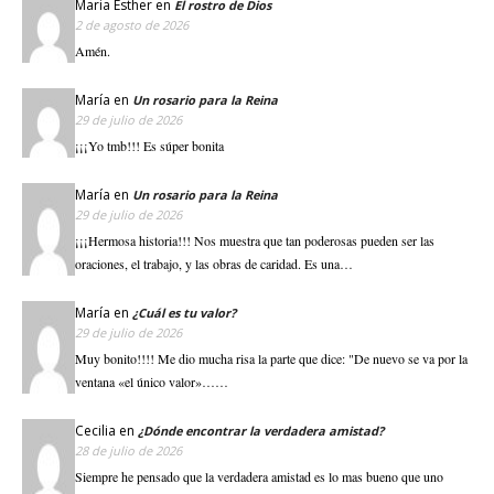
Maria Esther
en
El rostro de Dios
2 de agosto de 2026
Amén.
María
en
Un rosario para la Reina
29 de julio de 2026
¡¡¡Yo tmb!!! Es súper bonita
María
en
Un rosario para la Reina
29 de julio de 2026
¡¡¡Hermosa historia!!! Nos muestra que tan poderosas pueden ser las
oraciones, el trabajo, y las obras de caridad. Es una…
María
en
¿Cuál es tu valor?
29 de julio de 2026
Muy bonito!!!! Me dio mucha risa la parte que dice: "De nuevo se va por la
ventana «el único valor»……
Cecilia
en
¿Dónde encontrar la verdadera amistad?
28 de julio de 2026
Siempre he pensado que la verdadera amistad es lo mas bueno que uno