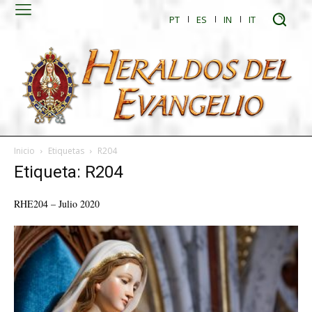
PT
ES
IN
IT
Inicio
Etiquetas
R204
Etiqueta: R204
RHE204 – Julio 2020