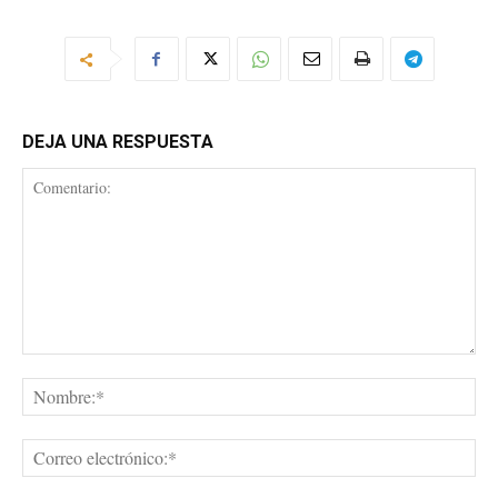
DEJA UNA RESPUESTA
Comentario:
No
Cor
ele