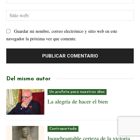
ele
Sit
web
Guardar mi nombre, correo electrónico y sitio web en este
navegador la próxima vez que comente.
Del mismo autor
Un profeta para nuestros días
La alegría de hacer el bien
Contraportada
Inquebrantable certeza de la victoria