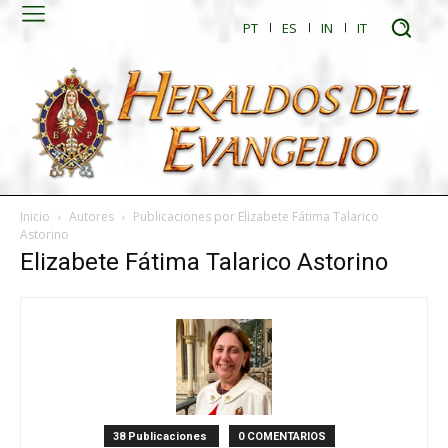
PT
ES
IN
IT
Inicio
Autores
Publicaciones por Elizabete Fátima Talarico
Astorino
Elizabete Fátima Talarico Astorino
38 Publicaciones
0 COMENTARIOS