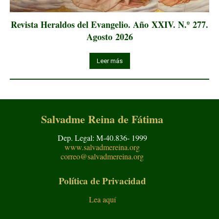
Revista Heraldos del Evangelio. Año XXIV. N.º 277.
Agosto 2026
Leer más
Salvadme Reina de Fátima
Dep. Legal: M-40.836- 1999
www.salvadmereina.org
correo@salvadmereina.org
Política de Privacidad
Lea aquí