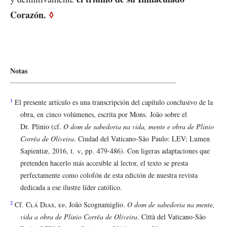
Corazón.
◊
Notas
1
El presente artículo es una transcripción del capítulo conclusivo de la
obra, en cinco volúmenes, escrita por Mons. João sobre el
Dr. Plinio (cf.
O dom de sabedoria na vida, mente e obra de Plinio
Corrêa de Oliveira
. Ciudad del Vaticano-São Paulo: LEV; Lumen
Sapientiæ, 2016, t.
v
, pp. 479-486). Con ligeras adaptaciones que
pretenden hacerlo más accesible al lector, el texto se presta
perfectamente como colofón de esta edición de nuestra revista
dedicada a ese ilustre líder católico.
2
Cf.
Clá Dias, ep
, João Scognamiglio.
O dom de sabedoria na mente,
vida a obra de Plinio Corrêa de Oliveira
. Città del Vaticano-São