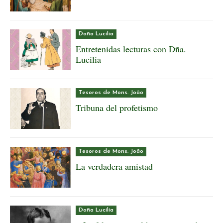
Doña Lucilia
Entretenidas lecturas con Dña.
Lucilia
Tesoros de Mons. João
Tribuna del profetismo
Tesoros de Mons. João
La verdadera amistad
Doña Lucilia