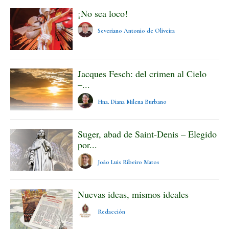
¡No sea loco!
Severiano Antonio de Oliveira
Jacques Fesch: del crimen al Cielo
–...
Hna. Diana Milena Burbano
Suger, abad de Saint-Denis – Elegido
por...
João Luis Ribeiro Matos
Nuevas ideas, mismos ideales
Redacción