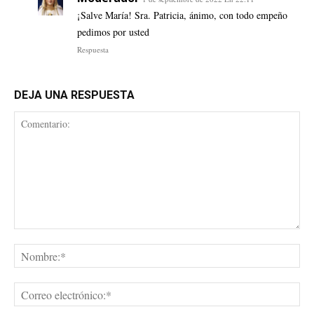
¡Salve María! Sra. Patricia, ánimo, con todo empeño
pedimos por usted
Respuesta
DEJA UNA RESPUESTA
Comentario:
No
Cor
ele