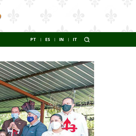
PT
ES
IN
IT