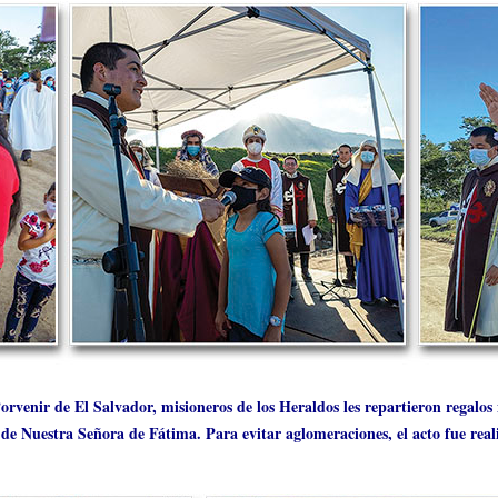
orvenir de El Salvador, misioneros de los Heraldos les repartieron regalos 
r de Nuestra Señora de Fátima. Para evitar aglomeraciones, el acto fue rea