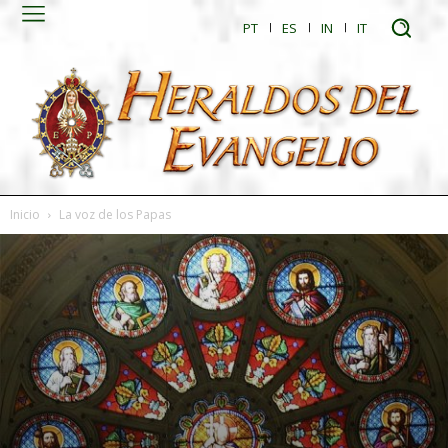
PT
ES
IN
IT
Inicio
La voz de los Papas