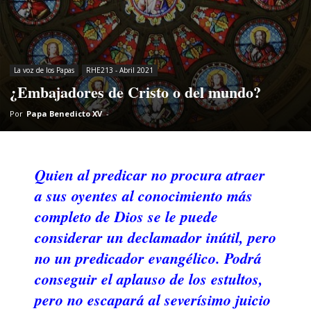
La voz de los Papas
RHE213 - Abril 2021
¿Embajadores de Cristo o del mundo?
Por
Papa Benedicto XV
-
Quien al predicar no procura atraer
a sus oyentes al conocimiento más
completo de Dios se le puede
considerar un declamador inútil, pero
no un predicador evangélico. Podrá
conseguir el aplauso de los estultos,
pero no escapará al severísimo juicio