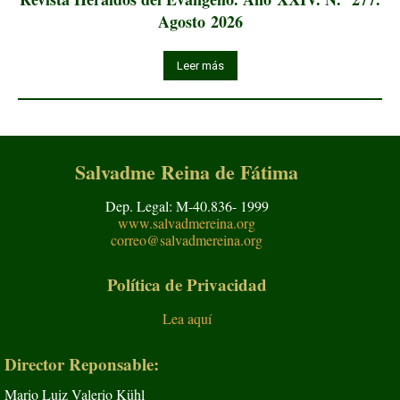
Agosto 2026
Leer más
Salvadme Reina de Fátima
Dep. Legal: M-40.836- 1999
www.salvadmereina.org
correo@salvadmereina.org
Política de Privacidad
Lea aquí
Director Reponsable:
Mario Luiz Valerio Kühl