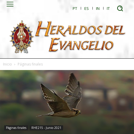
PT
ES
IN
IT
Inicio
Páginas finales
Páginas finales
RHE215 - Junio 2021