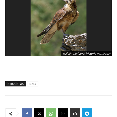
Halcón berigora, Victoria (Australia)
ETIQUETAS
R215