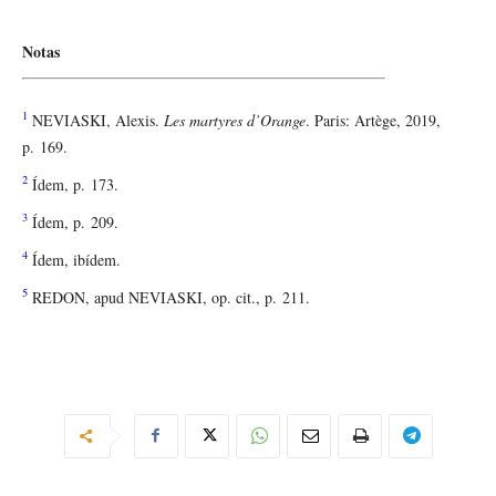
Notas
1
NEVIASKI, Alexis.
Les martyres d’Orange
. Paris: Artège, 2019,
p. 169.
2
Ídem, p. 173.
3
Ídem, p. 209.
4
Ídem, ibídem.
5
REDON, apud NEVIASKI, op. cit., p. 211.