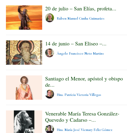
20 de julio – San Elías, profeta...
Rúben Manuel Cunha Guimarães
14 de junio – San Eliseo –...
Ángelo Francisco Neto Martins
Santiago el Menor, apóstol y obispo
de...
Hna. Patricia Victoria Villegas
Venerable María Teresa González-
Quevedo y Cadarso –...
Hna. María José Vicmary Feliz Gómez