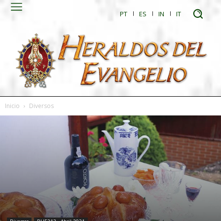
PT
ES
IN
IT
Inicio
Diversos