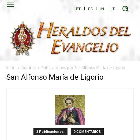
PT
ES
IN
IT
Inicio
Autores
Publicaciones por San Alfonso María de Ligorio
San Alfonso María de Ligorio
3 Publicaciones
0 COMENTARIOS