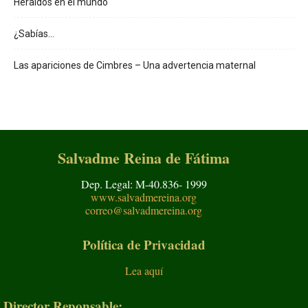
Heraldos en el mundo
¿Sabías…
Las apariciones de Cimbres – Una advertencia maternal
Salvadme Reina de Fátima
Dep. Legal: M-40.836- 1999
www.salvadmereina.org
correo@salvadmereina.org
Política de Privacidad
Lea aquí
Director Reponsable: