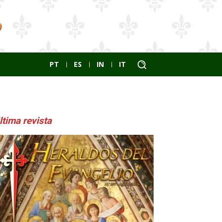
PT
ES
IN
IT
ltima revista