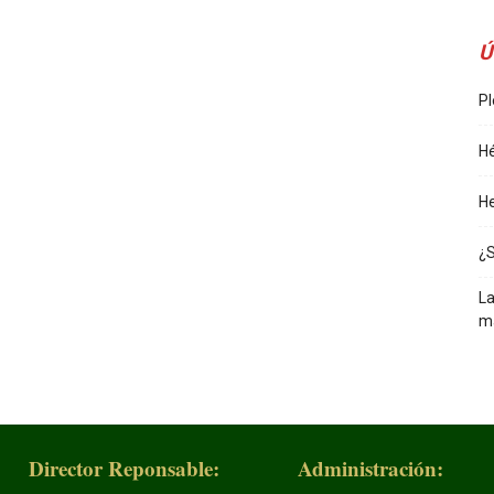
Ú
Pl
Hé
He
¿
La
m
Director Reponsable:
Administración: