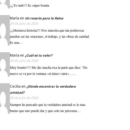
¡¡¡Yo tmb!!! Es súper bonita
María
en
Un rosario para la Reina
29 de julio de 2026
¡¡¡Hermosa historia!!! Nos muestra que tan poderosas
pueden ser las oraciones, el trabajo, y las obras de caridad.
Es una…
María
en
¿Cuál es tu valor?
29 de julio de 2026
Muy bonito!!!! Me dio mucha risa la parte que dice: "De
nuevo se va por la ventana «el único valor»……
Cecilia
en
¿Dónde encontrar la verdadera
amistad?
28 de julio de 2026
Siempre he pensado que la verdadera amistad es lo mas
bueno que uno puede dar y que solo las personas…