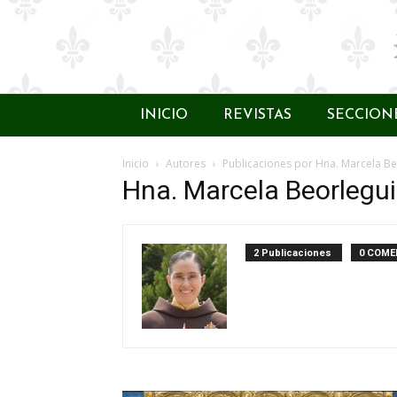
INICIO
REVISTAS
SECCION
Inicio
Autores
Publicaciones por Hna. Marcela Be
Hna. Marcela Beorlegui
2 Publicaciones
0 COME