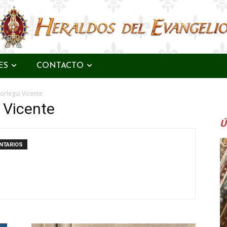
ES
CONTACTO
orlegui Vicente
 Vicente
Ú
NTARIOS