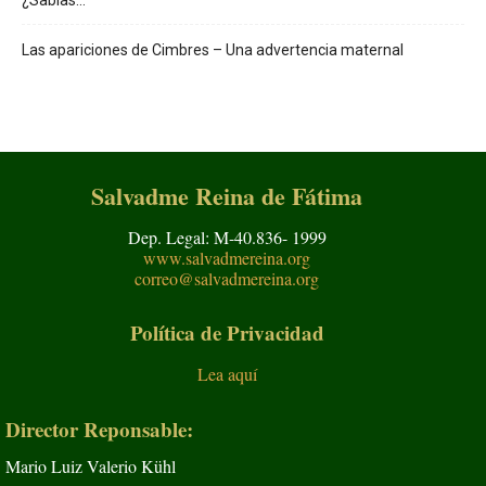
¿Sabías…
Las apariciones de Cimbres – Una advertencia maternal
Salvadme Reina de Fátima
Dep. Legal: M-40.836- 1999
www.salvadmereina.org
correo@salvadmereina.org
Política de Privacidad
Lea aquí
Director Reponsable:
Mario Luiz Valerio Kühl