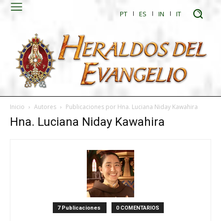
PT
ES
IN
IT
Inicio
Autores
Publicaciones por Hna. Luciana Niday Kawahira
Hna. Luciana Niday Kawahira
7 Publicaciones
0 COMENTARIOS