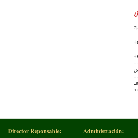
Ú
Pl
Hé
He
¿
La
m
Director Reponsable:
Administración: