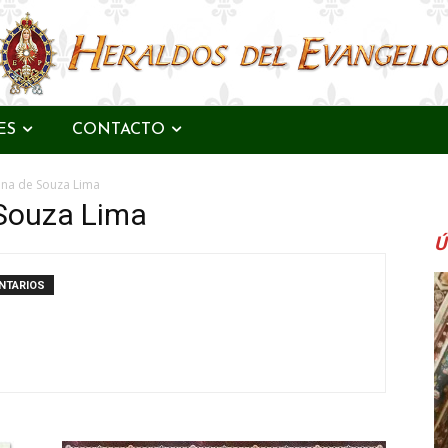
ES
CONTACTO
lina de Souza Lima
 Souza Lima
Ú
NTARIOS