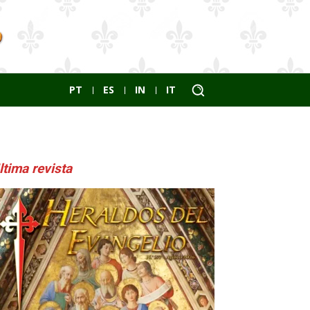
PT
ES
IN
IT
ltima revista