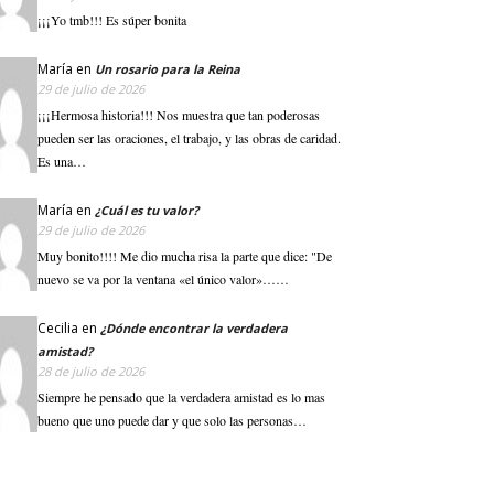
¡¡¡Yo tmb!!! Es súper bonita
María
en
Un rosario para la Reina
29 de julio de 2026
¡¡¡Hermosa historia!!! Nos muestra que tan poderosas
pueden ser las oraciones, el trabajo, y las obras de caridad.
Es una…
María
en
¿Cuál es tu valor?
29 de julio de 2026
Muy bonito!!!! Me dio mucha risa la parte que dice: "De
nuevo se va por la ventana «el único valor»……
Cecilia
en
¿Dónde encontrar la verdadera
amistad?
28 de julio de 2026
Siempre he pensado que la verdadera amistad es lo mas
bueno que uno puede dar y que solo las personas…