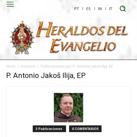
PT
ES
IN
IT
Inicio
Autores
Publicaciones por P. Antonio Jakoš Ilija, EP
P. Antonio Jakoš Ilija, EP
3 Publicaciones
0 COMENTARIOS