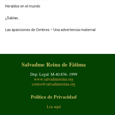
Heraldos en el mundo
¿Sabías…
Las apariciones de Cimbres – Una advertencia maternal
Salvadme Reina de Fátima
Dep. Legal: M-40.836- 1999
www.salvadmereina.org
correo@salvadmereina.org
Política de Privacidad
Lea aquí