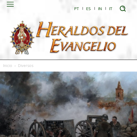
PT
ES
IN
IT
Inicio
Diversos