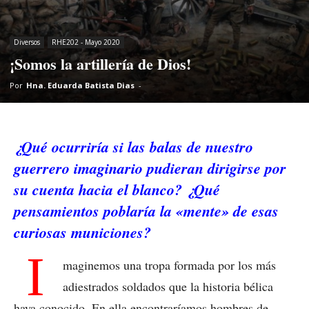
Diversos
RHE202 - Mayo 2020
¡Somos la artillería de Dios!
Por
Hna. Eduarda Batista Dias
-
¿Qué ocurriría si las balas de nuestro
guerrero imaginario pudieran dirigirse por
su cuenta hacia el blanco? ¿Qué
pensamientos poblaría la «mente» de esas
curiosas municiones?
I
maginemos una tropa formada por los más
adiestrados soldados que la historia bélica
haya conocido. En ella encontraríamos hombres de