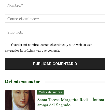
No
Cor
ele
Sit
web
Guardar mi nombre, correo electrónico y sitio web en este
navegador la próxima vez que comente.
Del mismo autor
Vidas de santos
Santa Teresa Margarita Redi – Íntima
amiga del Sagrado...