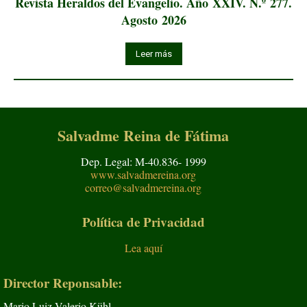
Revista Heraldos del Evangelio. Año XXIV. N.º 277.
Agosto 2026
Leer más
Salvadme Reina de Fátima
Dep. Legal: M-40.836- 1999
www.salvadmereina.org
correo@salvadmereina.org
Política de Privacidad
Lea aquí
Director Reponsable:
Mario Luiz Valerio Kühl