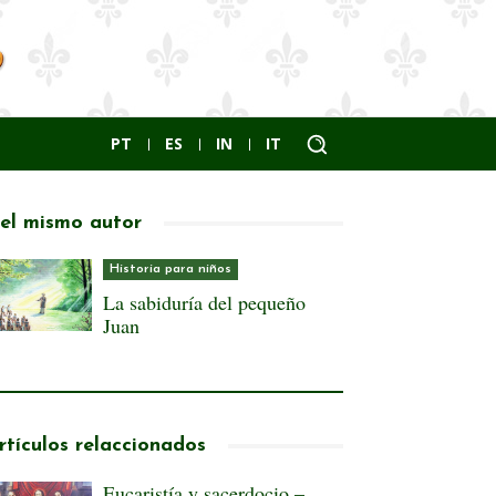
PT
ES
IN
IT
el mismo autor
Historia para niños
La sabiduría del pequeño
Juan
rtículos relaccionados
Eucaristía y sacerdocio –