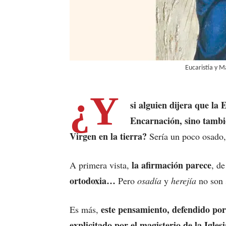
Eucaristía y M
¿Y
si alguien dijera que la 
Encarnación, sino tambi
Virgen en la tierra?
Sería un poco osado,
la afirmación parece
A primera vista,
, d
ortodoxia…
Pero
osadía
y
herejía
no son 
este pensamiento, defendido por
Es más,
explicitado por el magisterio de la Iglesi