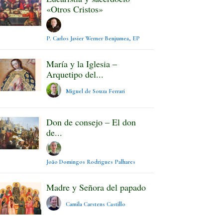
«Otros Cristos»
P. Carlos Javier Werner Benjumea, EP
María y la Iglesia –
Arquetipo del...
Miguel de Souza Ferrari
Don de consejo – El don
de...
João Domingos Rodrigues Palhares
Madre y Señora del papado
Camila Carstens Castillo