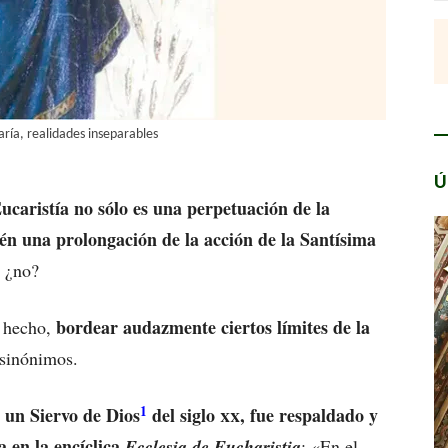
aría, realidades inseparables
Ú
Eucaristía no sólo es una perpetuación de la
én una prolongación de la acción de la Santísima
 ¿no?
bordear audazmente ciertos límites de la
e hecho,
sinónimos.
1
 un Siervo de Dios
del siglo
xx
, fue respaldado y
a en la encíclica
Ecclesia de Eucharistia
: «En el