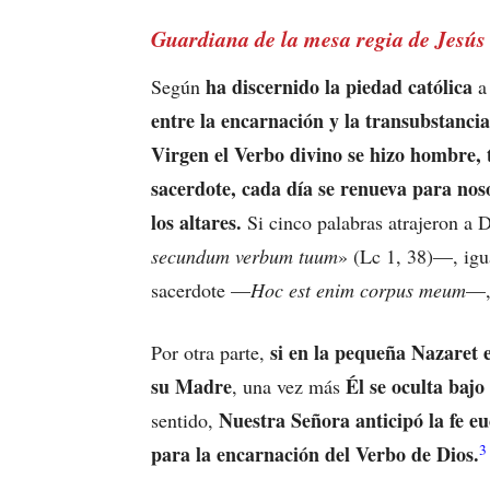
Guardiana de la mesa regia de Jesús
ha discernido la piedad católica
Según
a 
entre la encarnación y la transubstancia
Virgen el Verbo divino se hizo hombre,
sacerdote, cada día se renueva para no
los altares.
Si cinco palabras atrajeron a
secundum verbum tuum
» (Lc 1, 38)—, igu
sacerdote —
Hoc est enim corpus meum
—, 
si en la pequeña Nazaret e
Por otra parte,
su Madre
Él se oculta bajo 
, una vez más
Nuestra Señora anticipó la fe euc
sentido,
3
para la encarnación del Verbo de Dios.