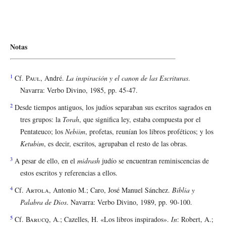
Notas
1
Cf.
Paul
, André.
La inspiración y el canon de las Escrituras
.
Navarra: Verbo Divino, 1985, pp. 45-47.
2
Desde tiempos antiguos, los judíos separaban sus escritos sagrados en
tres grupos: la
Torah
, que significa ley, estaba compuesta por el
Pentateuco; los
Nebiim
, profetas, reunían los libros proféticos; y los
Ketubim
, es decir, escritos, agrupaban el resto de las obras.
3
A pesar de ello, en el
midrash
judío se encuentran reminiscencias de
estos escritos y referencias a ellos.
4
Cf.
Artola
, Antonio M.; Caro, José Manuel Sánchez.
Biblia y
Palabra de Dios
. Navarra: Verbo Divino, 1989, pp. 90-100.
5
Cf.
Barucq
, A.; Cazelles, H. «Los libros inspirados».
In
: Robert, A.;