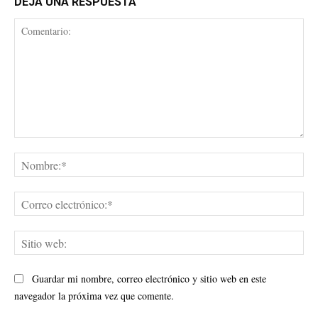
DEJA UNA RESPUESTA
Comentario:
No
Cor
ele
Sit
web
Guardar mi nombre, correo electrónico y sitio web en este
navegador la próxima vez que comente.