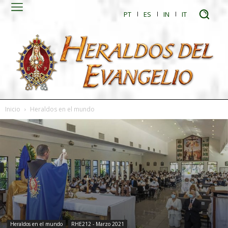
PT
ES
IN
IT
Inicio
Heraldos en el mundo
Heraldos en el mundo
RHE212 - Marzo 2021