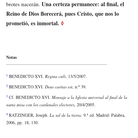
Una certeza permanece: al final, el
brotes nacerán.
Reino de Dios florecerá, pues Cristo, que nos lo
prometió, es inmortal.
◊
Notas
1
BENEDICTO XVI.
Regina cœli
, 13/5/2007.
2
BENEDICTO XVI.
Deus caritas est
, n.º 39.
3
Cf. BENEDICTO XVI.
Mensaje a la Iglesia universal al final de la
santa misa con los cardenales electores
, 20/4/2005.
4
RATZINGER, Joseph.
La sal de la tierra
. 9.ª ed. Madrid: Palabra,
2006, pp. 18; 130.