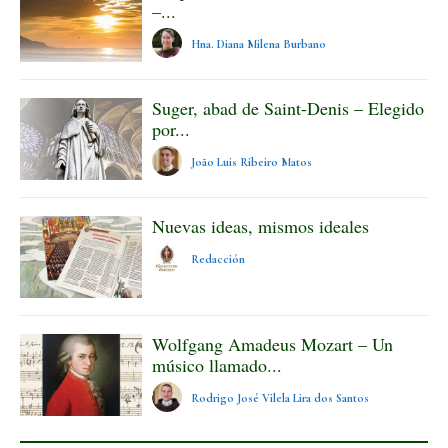
–...
Hna. Diana Milena Burbano
Suger, abad de Saint-Denis – Elegido
por...
João Luis Ribeiro Matos
Nuevas ideas, mismos ideales
Redacción
Wolfgang Amadeus Mozart – Un
músico llamado...
Rodrigo José Vilela Lira dos Santos