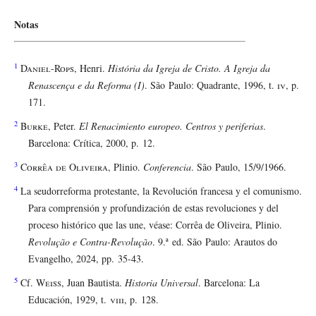
Notas
1
Daniel-Rops
, Henri.
História da Igreja de Cristo. A Igreja da
Renascença e da Reforma (I)
. São Paulo: Quadrante, 1996, t.
iv
, p.
171.
2
Burke
, Peter.
El Renacimiento europeo. Centros y periferias
.
Barcelona: Crítica, 2000, p. 12.
3
Corrêa de Oliveira
, Plinio.
Conferencia
. São Paulo, 15/9/1966.
4
La seudorreforma protestante, la Revolución francesa y el comunismo.
Para comprensión y profundización de estas revoluciones y del
proceso histórico que las une, véase: Corrêa de Oliveira, Plinio.
Revolução e Contra-Revolução
. 9.ª ed. São Paulo: Arautos do
Evangelho, 2024, pp. 35-43.
5
Cf.
Weiss
, Juan Bautista.
Historia Universal
. Barcelona: La
Educación, 1929, t.
viii
, p. 128.