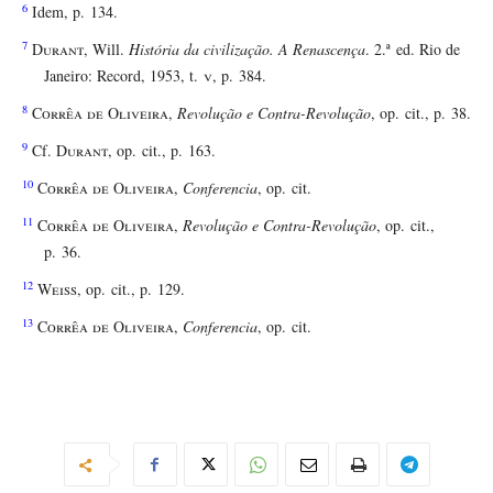
6
Idem, p. 134.
7
Durant
, Will.
História da civilização. A Renascença
. 2.ª ed. Rio de
Janeiro: Record, 1953, t.
v
, p. 384.
8
Corrêa de Oliveira
,
Revolução e Contra-Revolução
, op. cit., p. 38.
9
Cf.
Durant
, op. cit., p. 163.
10
Corrêa de Oliveira
,
Conferencia
, op. cit.
11
Corrêa de Oliveira
,
Revolução e Contra-Revolução
, op. cit.,
p. 36.
12
Weiss
, op. cit., p. 129.
13
Corrêa de Oliveira
,
Conferencia
, op. cit.