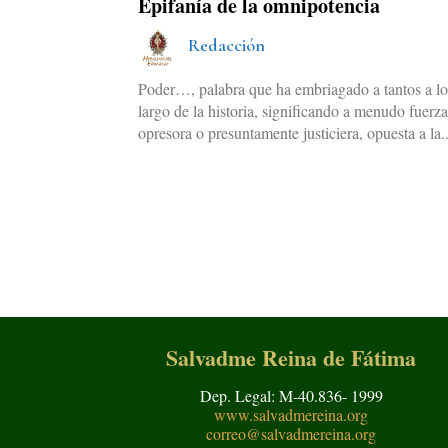
Epifanía de la omnipotencia
Redacción
Poder…, palabra que ha embriagado a tantos a l
largo de la historia, significando a menudo fuerz
opresora o presuntamente justiciera, opuesta a la..
Salvadme Reina de Fátima
Dep. Legal: M-40.836- 1999
www.salvadmereina.org
correo@salvadmereina.org