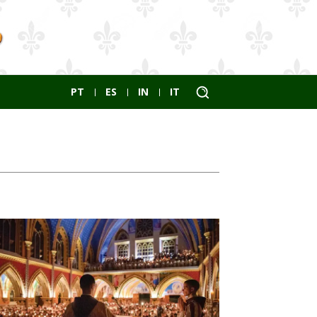
PT
ES
IN
IT