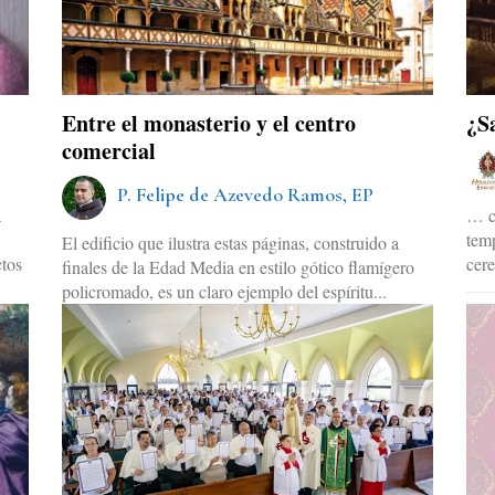
Entre el monasterio y el centro
¿S
comercial
P. Felipe de Azevedo Ramos, EP
a
… c
tem
El edificio que ilustra estas páginas, construido a
ctos
cere
finales de la Edad Media en estilo gótico flamígero
policromado, es un claro ejemplo del espíritu...