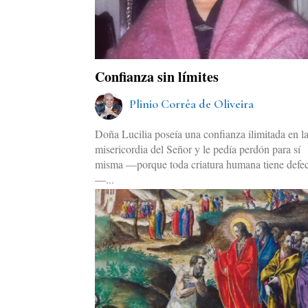
Confianza sin límites
Plinio Corrêa de Oliveira
Doña Lucilia poseía una confianza ilimitada en l
misericordia del Señor y le pedía perdón para sí
misma —porque toda criatura humana tiene defe
—...