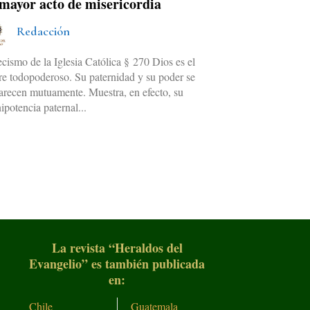
 mayor acto de misericordia
Redacción
cismo de la Iglesia Católica § 270 Dios es el
re todopoderoso. Su paternidad y su poder se
larecen mutuamente. Muestra, en efecto, su
potencia paternal...
La revista “Heraldos del
Evangelio” es también publicada
en:
Chile
Guatemala