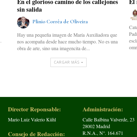
En el glorioso camino de los callejones
El
sin salida
Plinio Corrêa de Oliveira
o
Cate
a
Pad
Hay una pequeña imagen de María Auxiliadora que
.
esc
nos acompaña desde hace mucho tiempo. No es una
omni
obra de arte, sino una imagencita de...
CARGAR MÁS
Director Reponsable:
Administración:
Mario Luiz Valerio Kühl
Calle Balbina Valverde, 23
28002 Madrid
Consejo de Redacción:
R.N.A., N°. 164.671