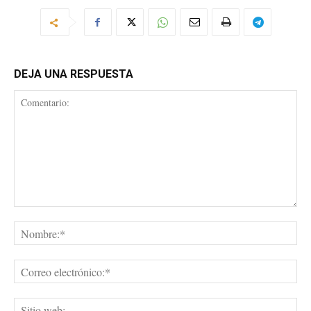
DEJA UNA RESPUESTA
Comentario:
No
Cor
ele
Sit