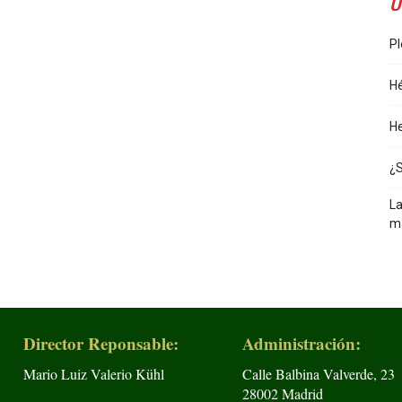
Ú
Pl
Hé
He
¿
La
m
Director Reponsable:
Administración:
Mario Luiz Valerio Kühl
Calle Balbina Valverde, 23
28002 Madrid