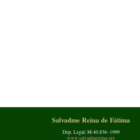
Salvadme Reina de Fátima
Dep. Legal: M-40.836- 1999
www.salvadmereina.org