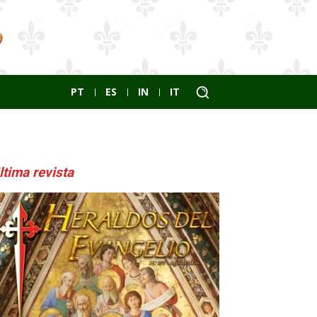
PT
ES
IN
IT
ltima revista