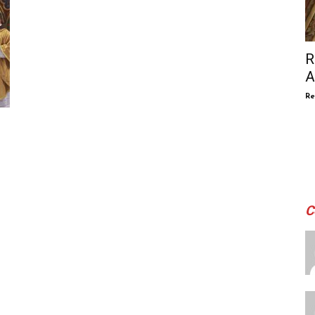
R
A
Re
C