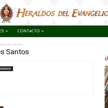
ES
CONTACTO
 Beni dos Santos
os Santos
Ú
NTARIOS