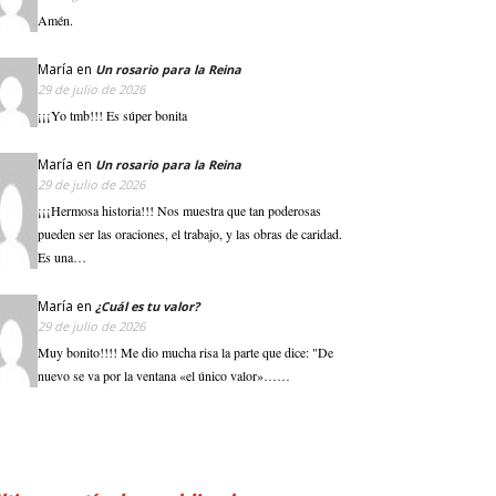
Amén.
María
en
Un rosario para la Reina
29 de julio de 2026
¡¡¡Yo tmb!!! Es súper bonita
María
en
Un rosario para la Reina
29 de julio de 2026
¡¡¡Hermosa historia!!! Nos muestra que tan poderosas
pueden ser las oraciones, el trabajo, y las obras de caridad.
Es una…
María
en
¿Cuál es tu valor?
29 de julio de 2026
Muy bonito!!!! Me dio mucha risa la parte que dice: "De
nuevo se va por la ventana «el único valor»……