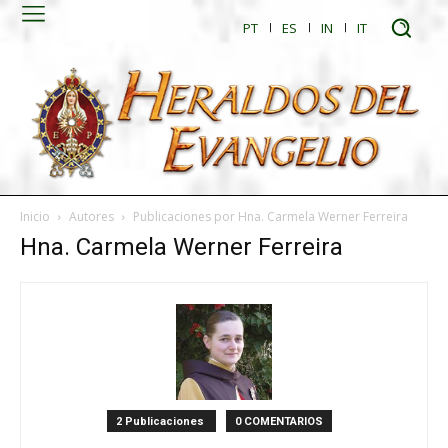
PT
ES
IN
IT
Inicio
Autores
Publicaciones por Hna. Carmela Werner Ferreira
Hna. Carmela Werner Ferreira
2 Publicaciones
0 COMENTARIOS