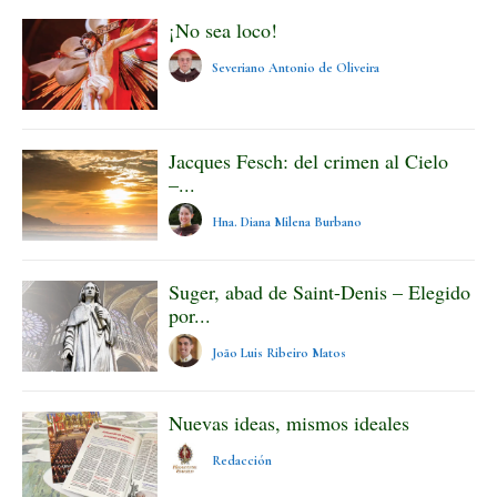
¡No sea loco!
Severiano Antonio de Oliveira
Jacques Fesch: del crimen al Cielo
–...
Hna. Diana Milena Burbano
Suger, abad de Saint-Denis – Elegido
por...
João Luis Ribeiro Matos
Nuevas ideas, mismos ideales
Redacción