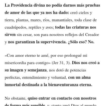
La Providencia divina no podía darnos más pruebas
de amor de las que ya nos ha dado:
creó cielos y
tierra, plantas, mares, ríos, manantiales, toda clase de
todas las criaturas nos
cuadrúpedos, reptiles y aves;
sirven
sin cesar, son para nosotros reflejos del Creador
nos garantizan la supervivencia. ¿Sólo eso? No.
y
«Con amor eterno te amé, por eso prolongué mi
Dios nos creó a
misericordia para contigo» (Jer 31, 3).
su imagen y semejanza
, nos dotó de potencias
con un alma
perfectas, entendimiento y voluntad,
inmortal destinada a la bienaventuranza eterna.
quiso entrar en contacto con nosotros
No obstante,
de forma más sensible
, y «tanto amó Dios al mundo,