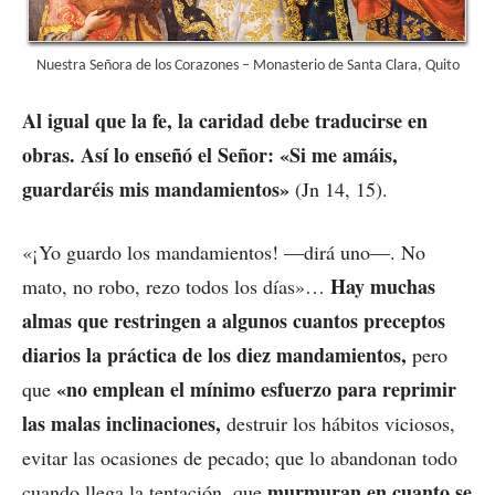
Nuestra Señora de los Corazones – Monasterio de Santa Clara, Quito
Al igual que la fe, la caridad debe traducirse en
obras. Así lo enseñó el Señor: «Si me amáis,
guardaréis mis mandamientos»
(Jn 14, 15).
«¡Yo guardo los mandamientos! —dirá uno—. No
Hay muchas
mato, no robo, rezo todos los días»…
almas que restringen a algunos cuantos preceptos
diarios la práctica de los diez mandamientos,
pero
«no emplean el mínimo esfuerzo para reprimir
que
las malas inclinaciones,
destruir los hábitos viciosos,
evitar las ocasiones de pecado; que lo abandonan todo
murmuran en cuanto se
cuando llega la tentación, que