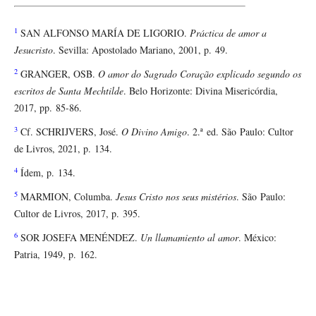
1
SAN ALFONSO MARÍA DE LIGORIO.
Práctica de amor a
Jesucristo
. Sevilla: Apostolado Mariano, 2001, p. 49.
2
GRANGER, OSB.
O amor do Sagrado Coração explicado segundo os
escritos de Santa Mechtilde
. Belo Horizonte: Divina Misericórdia,
2017, pp. 85-86.
3
Cf. SCHRIJVERS, José.
O Divino Amigo
. 2.ª ed. São Paulo: Cultor
de Livros, 2021, p. 134.
4
Ídem, p. 134.
5
MARMION, Columba.
Jesus Cristo nos seus mistérios
. São Paulo:
Cultor de Livros, 2017, p. 395.
6
SOR JOSEFA MENÉNDEZ.
Un llamamiento al amor
. México:
Patria, 1949, p. 162.