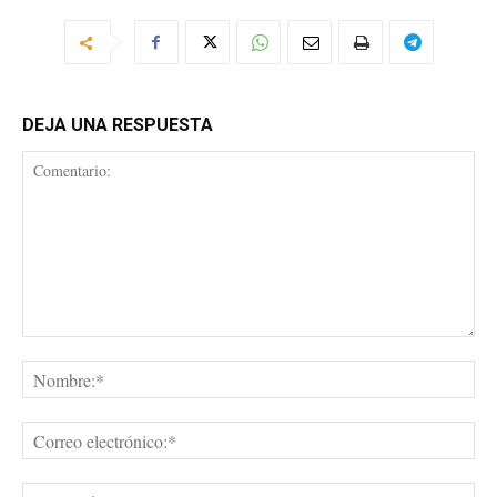
DEJA UNA RESPUESTA
Comentario:
No
Cor
ele
Sit