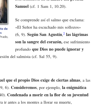
Samuel
(cf. 1 Sam 1, 10.20).
Se comprende así el salmo que exclama:
«El Señor ha escuchado mis sollozos»
nto de
2
os
Según San Agustín
las lágrimas
(6, 9).
,
 Prado,
son la sangre del corazón,
ese sufrimiento
que Dios no puede ignorar y
profundo
resión del salmista (cf. Sal 55, 9).
uel que el propio Dios exige de ciertas almas
, a las
Consideremos
la enigmática
79, 6).
, por ejemplo,
Condenada a morir en la flor de su juventud
40).
ra ir antes a los montes a llorar su muerte,