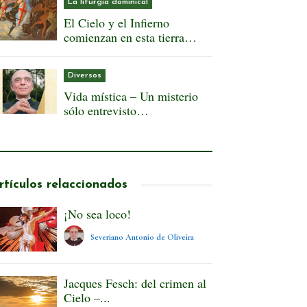
La liturgia dominical
El Cielo y el Infierno
comienzan en esta tierra…
Diversos
Vida mística – Un misterio
sólo entrevisto…
rtículos relaccionados
¡No sea loco!
Severiano Antonio de Oliveira
Jacques Fesch: del crimen al
Cielo –...