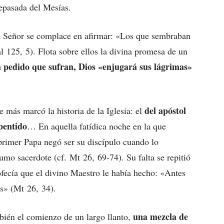
tepasada del Mesías.
el Señor se complace en afirmar: «Los que sembraban
l 125, 5). Flota sobre ellos la divina promesa de un
 ha pedido que sufran, Dios «enjugará sus lágrimas»
del apóstol
 más marcó la historia de la Iglesia: el
pentido
… En aquella fatídica noche en la que
primer Papa negó ser su discípulo cuando lo
sumo sacerdote (cf. Mt 26, 69-74). Su falta se repitió
rofecía que el divino Maestro le había hecho: «Antes
es» (Mt 26, 34).
una mezcla de
bién el comienzo de un largo llanto,