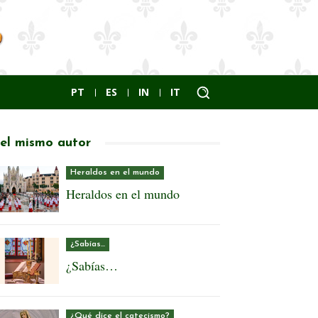
PT
ES
IN
IT
el mismo autor
Heraldos en el mundo
Heraldos en el mundo
¿Sabías...
¿Sabías…
¿Qué dice el catecismo?