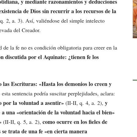
cotidiana, y mediante razonamientos y deducciones
xistencia de Dios sin recurrir a los recursos de la
, q. 2, a. 3). Así, valiéndose del simple intelecto
vada del Creador.
ud de la fe no es condición obligatoria para creer en la
n discutida por el Aquinate: ¿tienen fe los
o las Escrituras: «Hasta los demonios lo creen y
esta sentencia podría suscitar perplejidades, aclara:
 por la voluntad a asentir»
y
(II-II, q. 4, a. 2),
 a una «orientación de la voluntad hacia el bien»
»
como ocurre en los fieles de
(II-II, q. 5, a. 2),
s se trata de una fe «en cierta manera