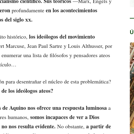
ialismo científico. Sus teóricos
—Marx, Engels y
yeron
en los acontecimientos
profundamente
os del siglo
xx
.
Ú
los ideólogos del movimiento
ito histórico,
ert Marcuse, Jean Paul Sartre y Louis Althusser, por
, enumerar una lista de filósofos y pensadores ateos
rtículo…
n para desentrañar el núcleo de esta problemática?
de los ideólogos ateos?
 de Aquino nos ofrece una respuesta luminosa
a
somos incapaces de ver a Dios
seres humanos,
 no nos resulta evidente.
a partir de
No obstante,