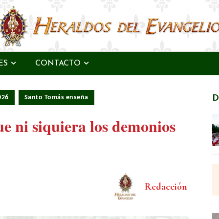
ES
CONTACTO
026
Santo Tomás enseña
D
ue ni siquiera los demonios
Redacción