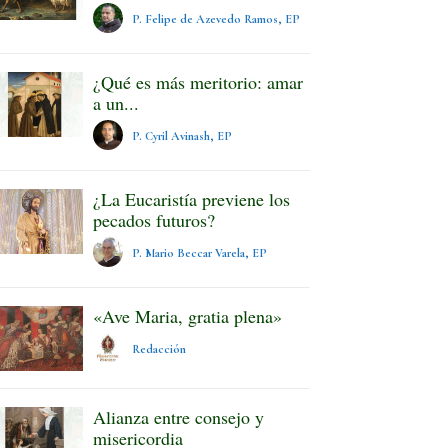
P. Felipe de Azevedo Ramos, EP
¿Qué es más meritorio: amar
a un...
P. Cyril Avinash, EP
¿La Eucaristía previene los
pecados futuros?
P. Mario Beccar Varela, EP
«Ave Maria, gratia plena»
Redacción
Alianza entre consejo y
misericordia