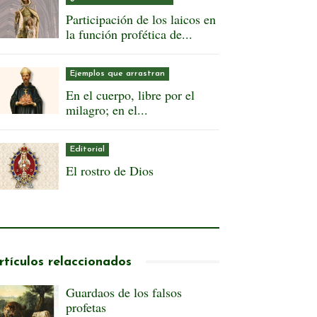
Participación de los laicos en
la función profética de...
Ejemplos que arrastran
En el cuerpo, libre por el
milagro; en el...
Editorial
El rostro de Dios
rtículos relaccionados
Guardaos de los falsos
profetas