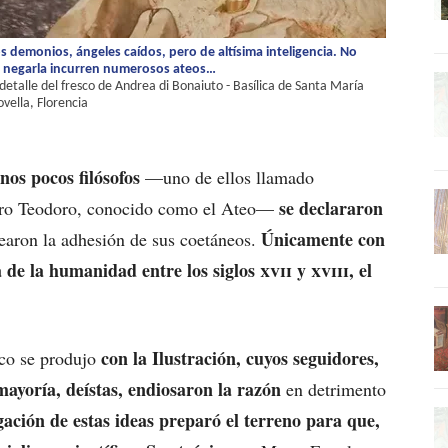
os demonios, ángeles caídos, pero de altísima inteligencia. No
de negarla incurren numerosos ateos…
 detalle del fresco de Andrea di Bonaiuto - Basílica de Santa María
vella, Florencia
nos pocos filósofos
—uno de ellos llamado
se declararon
otro Teodoro, conocido como el Ateo—
Únicamente con
jearon la adhesión de sus coetáneos.
 de la humanidad entre los siglos
xvii
y
xviii
, el
con la Ilustración, cuyos seguidores,
rico se produjo
 mayoría, deístas, endiosaron la razón
en detrimento
ación de estas ideas preparó el terreno para que,