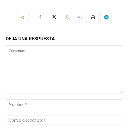
DEJA UNA RESPUESTA
Comentario:
No
Cor
ele