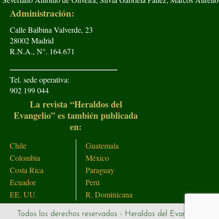
Administración:
Calle Balbina Valverde, 23
28002 Madrid
R.N.A., N°. 164.671
Tel. sede operativa:
902 199 044
La revista “Heraldos del
Evangelio” es también publicada
en:
Chile
Guatemala
Colombia
México
Costa Rica
Paraguay
Ecuador
Perú
EE. UU.
R. Dominicana
Todos los derechos reservados - Heraldos del Evangelio