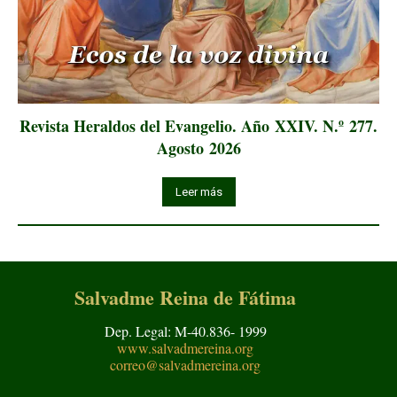
Revista Heraldos del Evangelio. Año XXIV. N.º 277.
Agosto 2026
Leer más
Salvadme Reina de Fátima
Dep. Legal: M-40.836- 1999
www.salvadmereina.org
correo@salvadmereina.org