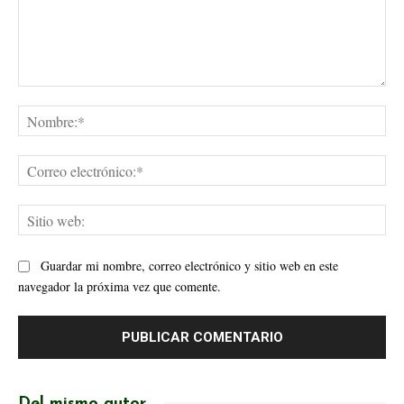
Comentario:
No
Cor
ele
Sit
web
Guardar mi nombre, correo electrónico y sitio web en este
navegador la próxima vez que comente.
Del mismo autor