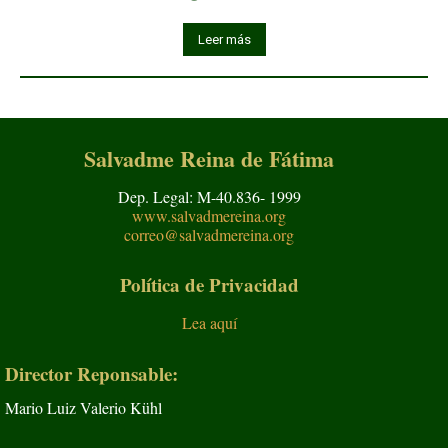
Leer más
Salvadme Reina de Fátima
Dep. Legal: M-40.836- 1999
www.salvadmereina.org
correo@salvadmereina.org
Política de Privacidad
Lea aquí
Director Reponsable:
Mario Luiz Valerio Kühl