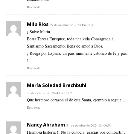
Respuesta
Milu Rios
29 de octubre de 2024 En 08:41
¡ Salve María !
Beata Teresa Enriquez, toda una vida Consagrada al
Santisímo Sacramento, llena de amor a Dios.
¡ Ruega por España, un país inminente católico de fe y paz.
!
Respuesta
María Soledad Brechbuhl
29 de octubre de 2024 En 16:02
Que hermoso corazón el de esta Santa, ejemplo a seguir…..
Respuesta
Nancy Abraham
31 de octubre de 2024 En 06:03
Hermosa historia !! No la conocía, gracias por compartir ,