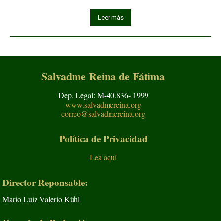
Leer más
Salvadme Reina de Fátima
Dep. Legal: M-40.836- 1999
www.salvadmereina.org
correo@salvadmereina.org
Política de Privacidad
Lea aquí
Director Reponsable:
Mario Luiz Valerio Kühl