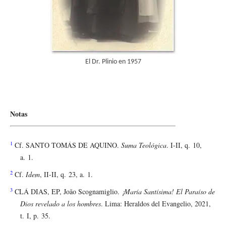
El Dr. Plinio en 1957
Notas
1
Cf. SANTO TOMÁS DE AQUINO.
Suma Teológica
. I-II, q. 10,
a. 1.
2
Cf.
Idem
, II-II, q. 23, a. 1.
3
CLÁ DIAS, EP, João Scognamiglio.
¡María Santísima! El Paraíso de
Dios revelado a los hombres
. Lima: Heraldos del Evangelio, 2021,
t. I, p. 35.