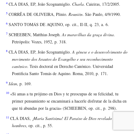
4
CLÁ DIAS, EP, João Scognamiglio.
Charla
. Caieiras, 17/2/2005.
5
CORRÊA DE OLIVEIRA, Plinio.
Reunión
. São Paulo, 4/9/1990.
6
SANTO TOMÁS DE AQUINO, op. cit., II-II, q. 23, a. 6.
7
SCHEEBEN, Matthias Joseph.
As maravilhas da graça divina
.
Petrópolis: Vozes, 1952, p. 318.
8
CLÁ DIAS, EP, João Scognamiglio.
A gênese e o desenvolvimento do
movimento dos Arautos do Evangelho e seu reconhecimento
canônico
. Tesis doctoral en Derecho Canónico. Universidad
Pontificia Santo Tomás de Aquino. Roma, 2010, p. 171.
9
Idem
, p. 169.
10
«Si amas a tu prójimo en Dios y te preocupas de su felicidad, tu
primer pensamiento se encaminará a hacerle disfrutar de la dicha en
que tú abundas por la gracia» (SCHEEBEN, op. cit., p. 298).
11
CLÁ DIAS,
¡María Santísima! El Paraíso de Dios revelado a los
hombres
, op. cit., p. 55.