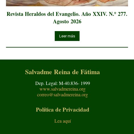
Revista Heraldos del Evangelio. Año XXIV. N.º 277.
Agosto 2026
Leer más
Salvadme Reina de Fátima
Dep. Legal: M-40.836- 1999
www.salvadmereina.org
correo@salvadmereina.org
Política de Privacidad
Lea aquí