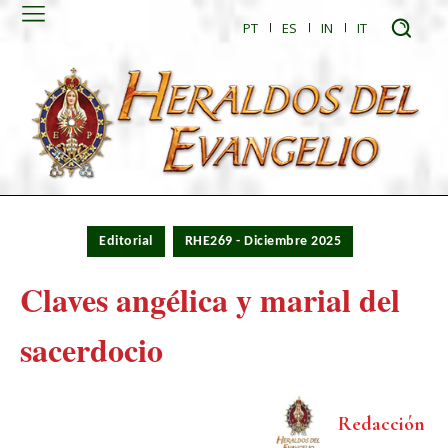
PT
ES
IN
IT
Editorial
RHE269 - Diciembre 2025
Claves angélica y marial del
sacerdocio
Redacción