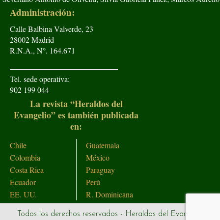
Administración:
Calle Balbina Valverde, 23
28002 Madrid
R.N.A., N°. 164.671
Tel. sede operativa:
902 199 044
La revista “Heraldos del
Evangelio” es también publicada
en:
Chile
Guatemala
Colombia
México
Costa Rica
Paraguay
Ecuador
Perú
EE. UU.
R. Dominicana
Todos los derechos reservados - Heraldos del Evangelio